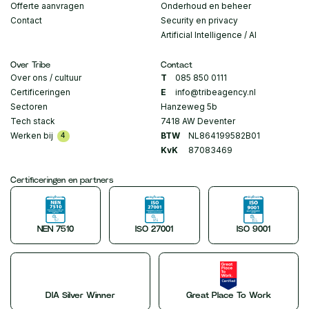
Offerte aanvragen
Onderhoud en beheer
Contact
Security en privacy
Artificial Intelligence / AI
Over Tribe
Contact
Over ons / cultuur
T
085 850 0111
Certificeringen
E
info@tribeagency.nl
Sectoren
Hanzeweg 5b
Tech stack
7418 AW Deventer
Werken bij
BTW
NL864199582B01
4
KvK
87083469
Certificeringen en partners
NEN 7510
ISO 27001
ISO 9001
DIA Silver Winner
Great Place To Work