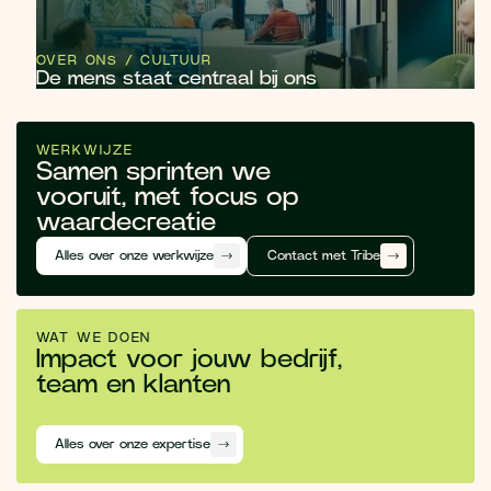
OVER ONS / CULTUUR
De mens staat centraal bij ons
WERKWIJZE
Samen sprinten we
vooruit, met focus op
waardecreatie
Alles over onze werkwijze
Contact met Tribe
WAT WE DOEN
Impact voor jouw bedrijf,
team en klanten
Alles over onze expertise