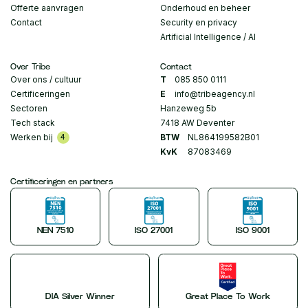
Offerte aanvragen
Onderhoud en beheer
Contact
Security en privacy
Artificial Intelligence / AI
Over Tribe
Contact
Over ons / cultuur
T
085 850 0111
Certificeringen
E
info@tribeagency.nl
Sectoren
Hanzeweg 5b
Tech stack
7418 AW Deventer
Werken bij
BTW
NL864199582B01
4
KvK
87083469
Certificeringen en partners
NEN 7510
ISO 27001
ISO 9001
DIA Silver Winner
Great Place To Work